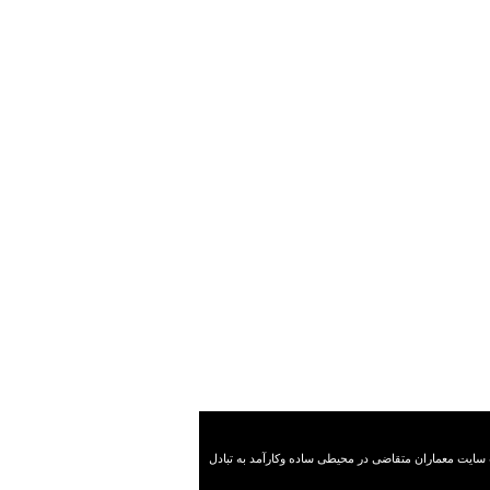
کار این وب سایت معماران متقاضی در محیطی ساده وکارآمد به تبادل