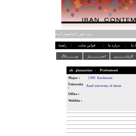
رمز عبور را فراموش کردم
 ما
|
درباره ما
|
قوانین سایت
|
راهنما
کاریابـــــــــــی
اخبـــــــــــــار
وبــــــــــلاگ
ali
ghanaatian
-
Professional
Major :
1390
Karshenasi
University
‌Azad university of shiraz
:
Office :
WebSite :