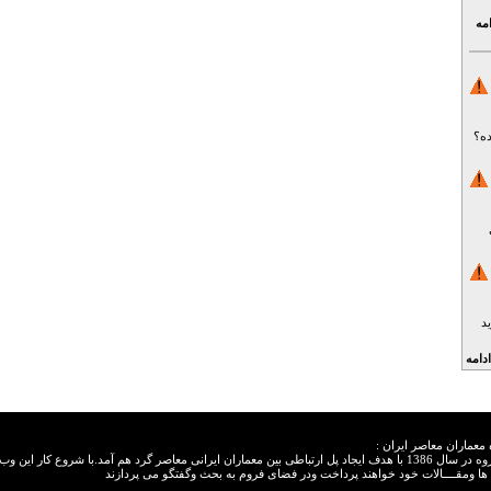
امه
ده؟
د
ادامه
 معماران معاصر ایران :
این گروه در سال 1386 با هدف ایجاد پل ارتباطی بین معماران ایرانی معاصر گرد هم آمد.با شروع 
ها ومقــــالات خود خواهند پرداخت ودر فضای فروم به بحث وگفتگو می پردازند