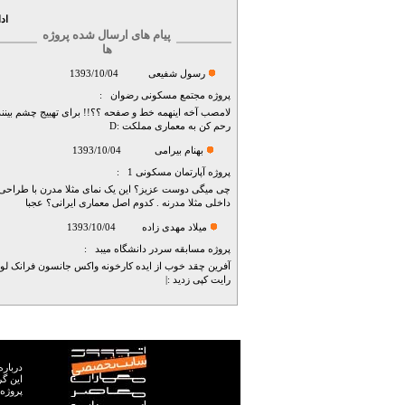
اد
پیام های ارسال شده پروژه
ها
رسول شفیعی
1393/10/04
پروژه
مجتمع مسکونی رضوان
:
لامصب آخه اینهمه خط و صفحه ؟؟!! برای تهییج چشم بینن
رحم کن به معماری مملکت :D
بهنام بیرامی
1393/10/04
پروژه
آپارتمان مسکونی 1
:
چی میگی دوست عزیز؟ این یک نمای مثلا مدرن با طراحی
داخلی مثلا مدرنه . کدوم اصل معماری ایرانی؟ عجبا
میلاد مهدی زاده
1393/10/04
پروژه
مسابقه سردر دانشگاه میبد
:
آفرین چقد خوب از ایده کارخونه واکس جانسون فرانک لوی
رایت کپی زدید :|
درباره
پروژه 