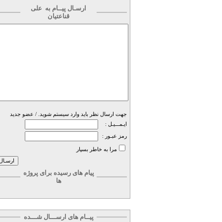
ارسـال پیــام به
علی
قناعتیان
جهت ارسال نظر باید وارد سیستم شوید. /
عضو جدید
ایـمـــیـل :
رمز عبـور :
مرا به خاطر بسپار
پیام های رسیده برای پروژه
ها
پیــام های ارســـال شـــده