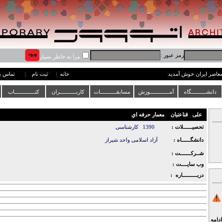
رمز عبور :
مرا به خاطر بسپار
 معاصر ایران خوش آمدید
خانه
|
ثبت نام
|
تماس با
دانشــــــــــگاه
آمـــــــــــــوزش
مسابقـــــــــــات
کاربـــــــــــران
کتــــــــــــــاب
علی
قناعتیان
معمار حرفه اي
تحصیــــــلات :
1390
کارشناسی
دانشگــــــاه :
آزاد اسلامی واحد شیراز
شــرکـــــــت :
وب سایــــت :
دربــــــــــاره :
ادامه