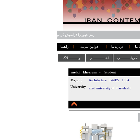
رمز عبور را فراموش کردم
 ما
|
درباره ما
|
قوانین سایت
|
راهنما
کاریابـــــــــــی
اخبـــــــــــــار
وبــــــــــلاگ
mehdi
khorram
-
Student
Major :
َArchitecture
BA/BS
1394
University
azad university of marvdasht
: