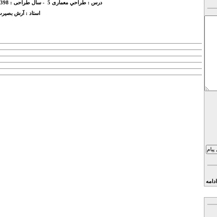
درس :
طراحي معماری 5
- سال طراحی :
398
استاد :
آرش بصیرت
ادامه