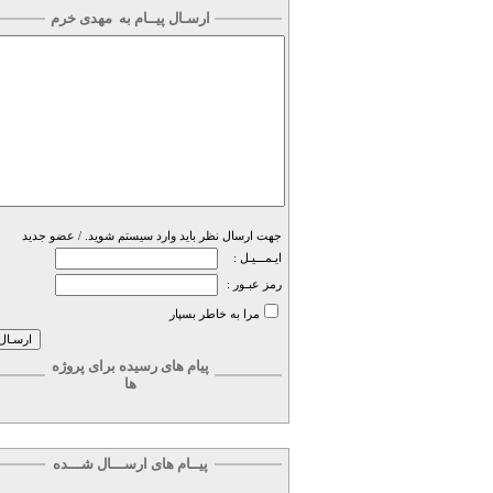
ارسـال پیــام به
مهدی خرم
جهت ارسال نظر باید وارد سیستم شوید. /
عضو جدید
ایـمـــیـل :
رمز عبـور :
مرا به خاطر بسپار
پیام های رسیده برای پروژه
ها
پیــام های ارســـال شـــده