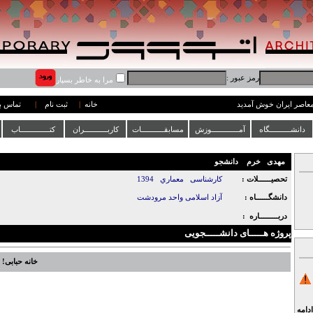
رمز عبور :
مرا به خاطر بسپار
 معاصر ایران خوش آمدید
خانه
|
ثبت نام
|
تماس با
دانشــــــــــگاه
آمـــــــــــــوزش
مسابقـــــــــــات
کاربـــــــــــران
کتــــــــــــــاب
مهدی
خرم
دانشجو
تحصیــــــلات :
کارشناسی
معماري
1394
دانشگــــــاه :
آزاد اسلامی واحد مرودشت
دربـــــــــاره :
پروژه هـــــای دانشـــــجویی
خانه حبابی!
ادامه