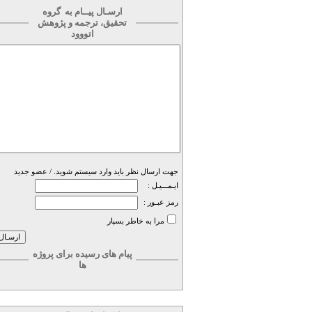
ارسـال پیــام به
گروه
تحقیق، ترجمه و پژوهش
اتووود
جهت ارسال نظر باید وارد سیستم شوید. /
عضو جدید
ایـمـــیـل :
رمز عبـور :
مرا به خاطر بسپار
پیام های رسیده برای پروژه
ها