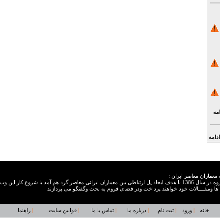
امه
ادامه
 معماران معاصر ایران :
این گروه در سال 1386 با هدف ایجاد پل ارتباطی بین معماران ایرانی معاصر گرد هم آمد.با شروع 
ها ومقــــالات خود خواهند پرداخت ودر فضای فروم به بحث وگفتگو می پردازند
خانه
|
ورود
|
ثبت نام
|
درباره ما
|
تماس با ما
|
قوانین سایت
|
راهنما