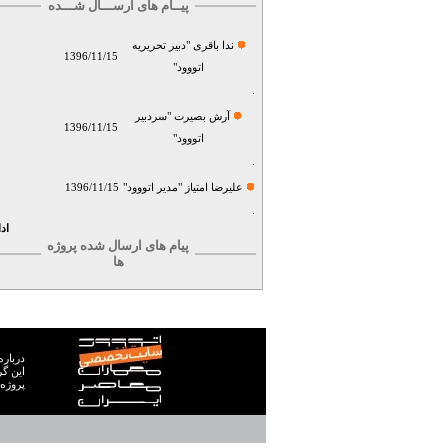
پیــام های ارســـال شـــده
ندا باقری "دبیر تحریریه
1396/11/15
اتووود"
.
آرش بصیرت "سردبیر
1396/11/15
اتووود"
.
علیرضا امتیاز "مدیر اتووود"
1396/11/15
.
اد
پیام های ارسال شده پروژه
ها
درباره
پروژه 