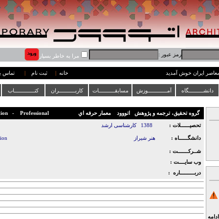
رمز عبور :
مرا به خاطر بسپار
 معاصر ایران خوش آمدید
خانه
|
ثبت نام
|
تماس با
دانشــــــــــگاه
آمـــــــــــــوزش
مسابقـــــــــــات
کاربـــــــــــران
کتــــــــــــــاب
گروه تحقیق، ترجمه و پژوهش
اتووود
معمار حرفه اي
Professional
-
tion
تحصیــــــلات :
1388
کارشناسی ارشد
دانشگــــــاه :
هنر شیراز
tion
شــرکـــــــت :
وب سایــــت :
دربــــــــــاره :
ادامه