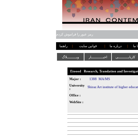
رمز عبور را فراموش کردم
 ما
|
درباره ما
|
قوانین سایت
|
راهنما
کاریابـــــــــــی
اخبـــــــــــــار
وبــــــــــلاگ
Etoood
Research, Translation and Investiga
Major :
1388
MA/MS
University
Shiraz Art institute of higher educa
:
Office :
WebSite :