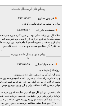
پیــام های ارســـال شـــده
فرنوش مشارع
1391/08/22
سلام با حضورت خوشحالمون کردی.
مصطفی یکترزاده
1390/05/17
سلام کاراتون واقعا عالی بود. در مورد کاره موزه هنر معاص
میشه بگید با چه نرم افزاری کار کردید . من فکر می کنم
مدلینگو با rhino یا grasshopper انجام دادید. من درست 
می کنم؟ اگر امکانش هست جواب بدید. خیلی عالی بود
اد
پیام های ارسال شده پروژه
ها
محمد جواد کسایی
1393/04/29
پروژه
اتاق شیشه ی
:
بابت این که کار رو دیدی و نظر دادید ممنونم
ولی انتظار میرفت دقت بیشتری داشته باشید،و همچنین سو
معماری بالاتری، من در ایده طراحی چیزی ننوشتم چون فک
میکردم طرح کاملا شفافه، ولی با این وجود توضیح میدم
حامد قدسی: در این کار هیچ اهمیتی نداشته که بین دو فضا
ارتباط برقرار کنم، زیرا حفظ بنای قدیمی ، و شفافیت اهم
داشت، من اتاق شیشه ی رو به زور به خورد ساختمان قدی
ندادم!!! پس شما معنی شفافیت و شیشه ی بودن رو چی