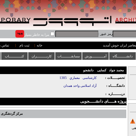
رمز عبور :
مرا به خاطر بسپار
 معاصر ایران خوش آمدید
خانه
|
ثبت نام
|
تماس با
دانشــــــــــگاه
آمـــــــــــــوزش
مسابقـــــــــــات
کاربـــــــــــران
کتــــــــــــــاب
محمد جواد
کسایی
دانشجو
تحصیــــــلات :
کارشناسی
معماري
1385
دانشگــــــاه :
آزاد اسلامی واحد همدان
دربـــــــــاره :
پروژه هـــــای دانشـــــجویی
مرکز گردشگری
هی