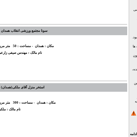
شی
سونا مجتمع ورزشی انقلاب همدان
ود.
مکان :
همدان
- مساحت :
50
متر مرب
ها
نام مالک :
مهندس صیفی زارع
ون
ده،
ین
استخر منزل آقای ملکی(همدان)
ه
مکان :
همدان
- مساحت :
300
متر مرب
نام مالک :
ملکی
ادامه