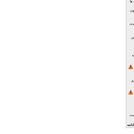
ها
ون
ده،
ین
ه
زی
بت
ادامه