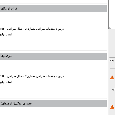
فرا تر از مکان
درس :
مقدمات طراحی معماری2
- سال طراحی :
390
استاد :
پایو
حرکت باد
درس :
مقدمات طراحی معماری2
- سال طراحی :
390
استاد :
پایو
به
جعبه ی زندگی(آزاد همدان)