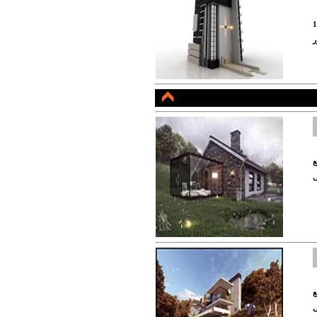
1
ر
ع
ی
ع
ی