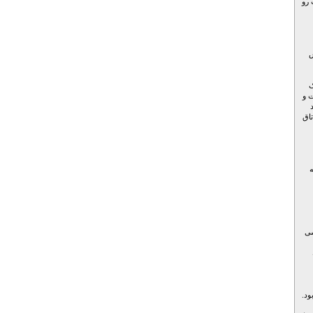
 رو
س
ک
ت و
اق
شی
ود.