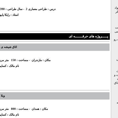
اد
درس :
طراحی معماری 2
- سال طراحی :
390
ر
استاد :
رایکا پایو
یت
می
پـــــروژه های حرفـــــــه ای
 رو
اتاق شیشه ی
س
مکان :
مازندران
- مساحت :
150
متر مرب
نام مالک :
کسای
ک
ت و
اق
ویلا
مکان :
همدان
- مساحت :
800
متر مرب
نام مالک :
کسای