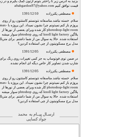
بزنید به ادرس زیر تا راحتتر بتونم ازتون کمک بگیرم و در زم
قیمت توافق کنیم
aftabgardon97@yahoo.com
مصطفی یکترزاده
1391/12/10
سلام. خسته نباشد.متاسفانه نتونستم کامنتتون رو از روی
پروژم باز کنم.نمیذونم چرا نشون نمیداد. این پروژه با ax
photoshop-light room کار شده وبرای بعضی از نورها از
پلاگین knoll light factory که روی phtoshop سوار میشه
استفاده شده. حالا یه سوال من از شما داشتم. برای متریال 
مدل برج مسکونیتون از چی استفاده کردین؟
مصطفی یکترزاده
1391/12/05
در ضمن توی فوتوساپ به جز کمی تغییرات روی رنگ برای
شارپ شدن تصاویر کار خاص دیگه ای انجام نشده.
مصطفی یکترزاده
1391/12/05
سلام. خسته نباشد.متاسفانه نتونستم کامنتتون رو از روی
پروژم باز کنم.نمیذونم چرا نشون نمیداد. این پروژه با ax
photoshop-light room کار شده وبرای بعضی از نورها از
پلاگین knoll light factory که روی phtoshop سوار میشه
استفاده شده. حالا یه سوال من از شما داشتم. برای متریال 
مدل برج مسکونیتون از چی استفاده کردین؟
ارسـال پیــام به
محمد
جواد کسایی