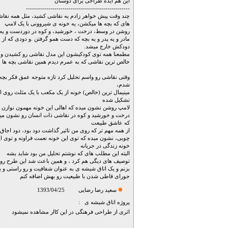
این هم ایده طراحی برای دوستان
---------------------------------------------------
چند وقت پیش خواهر زادم یه نقاشی کشید، مثل همه نقا
های که بچه ها میکشن، یه خونه ی شیروونی با یک لامپ
روشن در وسط، درخت ، خورشید، و کوه در دوردست و یه
مادر و یه پدر و یه بچه که دست همو گرفتن .و دودی که از
دودکش خارج میشد.
مطمعنا همه توی کودکیشون این مدل نقاشی رو کشیدن و
خالص ترین نقاشی که به عمرم دیدم همین نقاشی بچه ها ب
وقتی نقاشی رو واسم تحلیل کرد تازه متوجه عمق فکر بچه 
شدم،
مینیمال ترین (خالص) خونه از یک مکعب با یک مثلث روی ا
تشکیل شده
لامپ روشن نشون میده که اهالی این خونه مهمون نوازن
درخت و خورشید و کوه در نقاشی ذات انسان رو نشون می
که عاشق طبیعت
از همه مهم تر که روی من تاثیر گذاشت دود بود، دود اجاق
چوبی، نشون میده که توی این خونه نعمت فراونه و توی ا
خونه زندگی در جریانه
البته این مطلب های که نوشتم تحلیل من بود شاید بشه
توصیف های دیگی هم کرد ، و همین باعث شد این طرح رو
بزنم و یک اتاق شیشه ی به عنوان شفافیت و رو راستی و ی
جورای قاطی شدن با طبیعیت رو بهش اضافه کنم
سعید رضا رضایی
1393/04/25
پروژه
اتاق شیشه ی
:
اثری از طراحی فرهنگی در این کاار مشاهده نمیشود