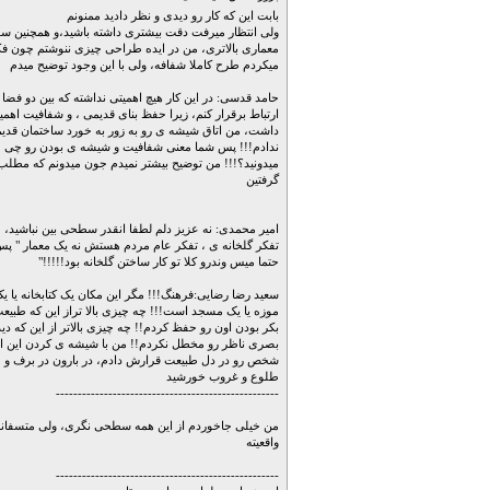
بابت این که کار رو دیدی و نظر دادید ممنونم
ولی انتظار میرفت دقت بیشتری داشته باشید،و همچنین سو
معماری بالاتری، من در ایده طراحی چیزی ننوشتم چون فک
میکردم طرح کاملا شفافه، ولی با این وجود توضیح میدم
حامد قدسی: در این کار هیچ اهمیتی نداشته که بین دو فضا
ارتباط برقرار کنم، زیرا حفظ بنای قدیمی ، و شفافیت اهم
داشت، من اتاق شیشه ی رو به زور به خورد ساختمان قدی
ندادم!!! پس شما معنی شفافیت و شیشه ی بودن رو چی
میدونید؟!!! من توضیح بیشتر نمیدم جون میدونم که مطلب
گرفتین
امیر محمدی: نه عزیز دلم لطفا انقدر سطحی بین نباشید،
تفکر گلخانه ی ، تفکر عام مردم هستش نه یک معمار " پ
حتما میس وندرو کلا تو کار ساختن گلخانه بود!!!!!"
سعید رضا رضایی:فرهنگ!!! مگر این مکان یک کتابخانه یا ی
موزه یا یک مسجد است!!! چه چیزی بالا تراز این که طبیع
بکر بودن اون رو حفظ کردم!! چه چیزی بالاتر از این که دید
بصری ناظر رو مخطل نکردم!! من با شیشه ی کردن این ات
شخص رو در دل طبیعت قرارش دادم، در بارون در برف و
طلوع و غروب خورشید
---------------------------------------------------
من خیلی جاخوردم از این همه سطحی نگری، ولی متسفانه
واقعیته
---------------------------------------------------