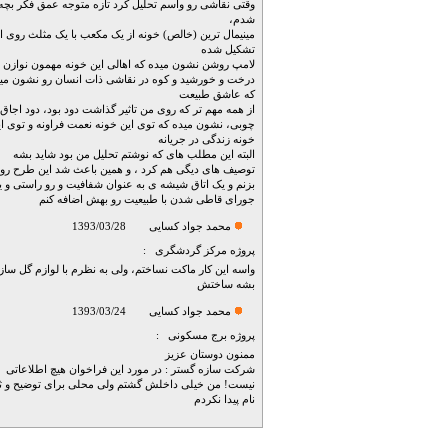
وقتی نقاشی رو واسم تحلیل کرد تازه متوجه عمق فکر بچه 
شدم،
مینیمال ترین (خالص) خونه از یک مکعب با یک مثلث روی ا
تشکیل شده
لامپ روشن نشون میده که اهالی این خونه مهمون نوازن
درخت و خورشید و کوه در نقاشی ذات انسان رو نشون می
که عاشق طبیعت
از همه مهم تر که روی من تاثیر گذاشت دود بود، دود اجاق
چوبی، نشون میده که توی این خونه نعمت فراونه و توی ا
خونه زندگی در جریانه
البته این مطلب های که نوشتم تحلیل من بود شاید بشه
توصیف های دیگی هم کرد ، و همین باعث شد این طرح رو
بزنم و یک اتاق شیشه ی به عنوان شفافیت و رو راستی و ی
جورای قاطی شدن با طبیعیت رو بهش اضافه کنم
محمد جواد کسایی
1393/03/28
پروژه
مرکز گردشگری
:
واسه این کار ماکت نساختم، ولی به نظرم با لوازم گل سا
بشه ساختش
محمد جواد کسایی
1393/03/24
پروژه
برج مسکونی
:
ممنون دوستان عزیز
شرکت سازه گستر : در مورد این فراخوان هیچ اطلاعاتی
نیست! من خیلی داخلش گشتم ولی محلی برای توضیح و ث
نام پیدا نکردم