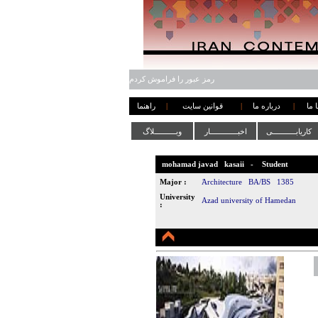
رمز عبور را فراموش کردم
 ما
|
درباره ما
|
قوانین سایت
|
راهنما
کاریابـــــــــــی
اخبـــــــــــــار
وبــــــــــلاگ
mohamad javad
kasaii
-
Student
Major :
َArchitecture
BA/BS
1385
University
Azad university of Hamedan
: