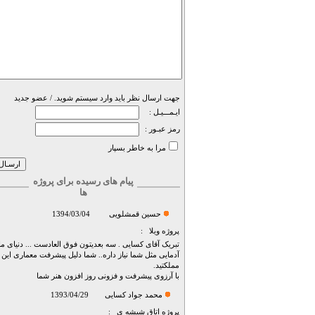
جهت ارسال نظر باید وارد سیستم شوید. /
عضو جدید
ایـمـــیـل :
رمز عبـور :
مرا به خاطر بسپار
پیام های رسیده برای پروژه
ها
حسین قمشلویی
1394/03/04
پروژه
ویلا
:
تبریک آقای کسایی . سه بعدیتون فوق العادست ... دنیای ما 
آدمایی مثل شما نیاز داره.. شما دلیل پیشرفت معماری این
مملکتید.
با آرزوی پیشرفت و فزونی روز افزون هنر شما
محمد جواد کسایی
1393/04/29
پروژه
اتاق شیشه ی
: