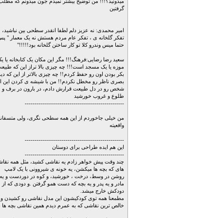
میدونید؟!!! من توضیح بیشتر نمیدم جون میدونم که مطلب
گرفتین
امیر محمدی: نه عزیز دلم لطفا انقدر سطحی بین نباشید،
تفکر گلخانه ی ، تفکر عام مردم هستش نه یک معمار " پ
حتما میس وندرو کلا تو کار ساختن گلخانه بود!!!!!"
سعید رضا رضایی:فرهنگ!!! مگر این مکان یک کتابخانه یا ی
موزه یا یک مسجد است!!! چه چیزی بالا تراز این که طبیع
بکر بودن اون رو حفظ کردم!! چه چیزی بالاتر از این که دید
بصری ناظر رو مخطل نکردم!! من با شیشه ی کردن این ات
شخص رو در دل طبیعت قرارش دادم، در بارون در برف و
طلوع و غروب خورشید
---------------------------------------------------
من خیلی جاخوردم از این همه سطحی نگری، ولی متسفانه
واقعیته
---------------------------------------------------
این هم ایده طراحی برای دوستان
---------------------------------------------------
چند وقت پیش خواهر زادم یه نقاشی کشید، مثل همه نقا
های که بچه ها میکشن، یه خونه ی شیروونی با یک لامپ
روشن در وسط، درخت ، خورشید، و کوه در دوردست و یه
مادر و یه پدر و یه بچه که دست همو گرفتن .و دودی که از
دودکش خارج میشد.
مطمعنا همه توی کودکیشون این مدل نقاشی رو کشیدن و
خالص ترین نقاشی که به عمرم دیدم همین نقاشی بچه ها ب