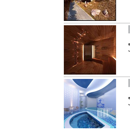
ع
ی
ع