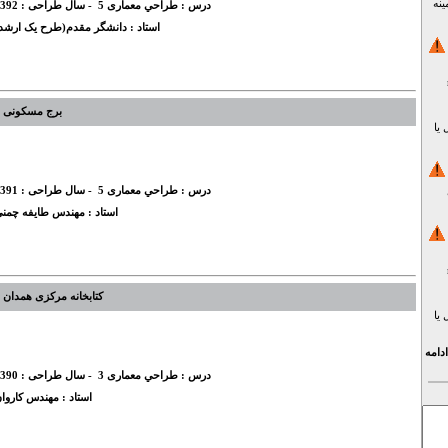
ینه
درس :
طراحي معماری 5
- سال طراحی :
392
استاد :
دانشگر مقدم(طرح یک ارشد
m-
برج مسکونی
یا
درس :
طراحي معماری 5
- سال طراحی :
391
استاد :
مهندس طایفه چمن
m-
کتابخانه مرکزی همدان
یا
ادامه
درس :
طراحي معماری 3
- سال طراحی :
390
استاد :
مهندس کاروا