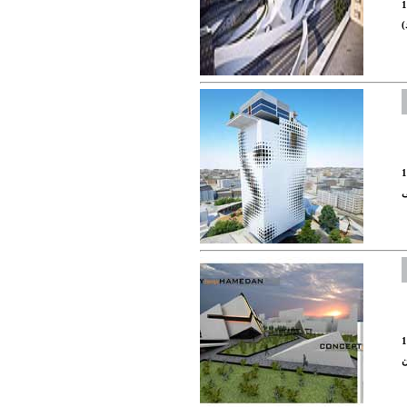
1
)
1
ی
1
ن