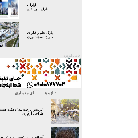
ارارات
طراح :
پویا خلج
پارک علم و فناوری
طراح :
سجاد نوری
حامی اتووود
تـازه هـــــــــای معمـاری
"پردیس درخت بید" دهکده فیسبو
طراحی اُ اِم اِی
آشیانه پرنده؛ کپسولِ زیستیِ مع