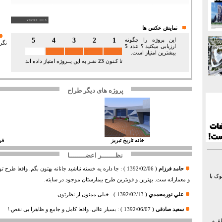
نمایش عکس ها
5
4
3
2
1
این پروژه را چگونه
نگر
ارزیابی میکنید ؟ عدد
5
بیشترین امتیاز است.
تا کـنون
23
نفـر به این پــروژه امتیاز داده اند
پروژه های دیگر طراح
خانه تاريخ تبريز
فر
نظـــــــر اعضــــــــا
حامد فرزام
(
1392/02/06
) :
جا داره یه خسته نباشید جانانه بهتون بگم. واقعا طرح
ک با
و معمارانه ست. بهترین و قویترین طرح بیمارستان موجود در سایته.
علي نورمحمدي
(
1392/02/13
) :
خیلی ممنون از نظرتون
سعید صادقی
(
1392/06/07
) :
بسیار عالی. واقعا کامل و جامع و ظاهرا بی نقص.!
لق و