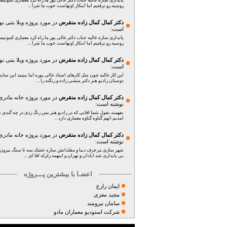
پایداری سازه عالیه جناب دکتر عالی پور ما راه کرد معماری کمونی
روسیه رو نرفتیم اما اینکار اونهاست خوب ما شرا ...
دکتر کمال کمال زاده منقرض
در مورد پروژه
ویلا بتنی
نو
است:
پایداری سازه عالیه جناب دکتر عالی پور ما راه کرد معماری کمونی
روسیه رو نرفتیم اما اینکار اونهاست خوب ما شرا ...
دکتر کمال کمال زاده منقرض
در مورد پروژه
ویلا بتنی
نو
است:
این کار عالیه چون مثل کارهای استاد عالی پوره اما ببینید این سای
دوستان رادیو هنر دکتر منشی زاده و زنگنه را ...
دکتر کمال کمال زاده منقرض
در مورد پروژه
خانه مادری
نوشته است:
بفهمند بقول شما اقایی که در رادیو هنر بمن زنگ زدی در چه گندی بد
امدیم انهم گناوه گناوه معماری دارد ...
دکتر کمال کمال زاده منقرض
در مورد پروژه
خانه مادری
نوشته است:
شهر سازی مزخرف دیبا و مقلدانش سازه خشک سه تا سنگ بیرون 
بی پایداری شد ابادان و تهران و اینهمه زلزله اقا ای ...
اعضـا با بیشترین پـــروژه
ایمان زارع
مجید معزی
سامان نیرومند
شرکت استودیو معماران مادو