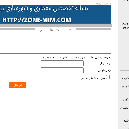
حامی اتووود
بویم
فهوم
ثبــــــــت نظـــــــر
جهت ارسال نظر باید وارد سیستم شوید. /
عضو جدید
ایـمـــیـل :
رمز عبـور :
کونی
مرا به خاطر بسپار
ازه شما
کونی
 معماری
شته