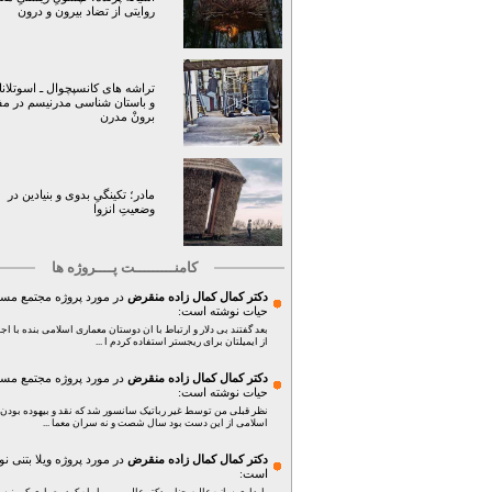
روایتی از تضاد بیرون و درون
تراشه های کانسپچوال ـ اسوتلانا 
و باستان شناسی مدرنیسم در م
برونْ مدرن
مادر؛ تکینگیِ بدوی و بنیادین در
وضعیتِ انزوا
کامنـــــــــت پــــروژه ها
دکتر کمال کمال زاده منقرض
در مورد پروژه
مجتمع مس
حیات
نوشته است:
بعد گفتند بی دلار و ارتباط با ان دوستان معماری اسلامی بنده با اج
از ایمیلتان برای ریجستر استفاده کردم ا ...
دکتر کمال کمال زاده منقرض
در مورد پروژه
مجتمع مس
حیات
نوشته است:
نظر قبلی من توسط غیر رباتیک سانسور شد که نقد و بیهوده بودن
اسلامی از این دست بود سال شصت و نه سران معما ...
دکتر کمال کمال زاده منقرض
در مورد پروژه
ویلا بتنی
نو
است: