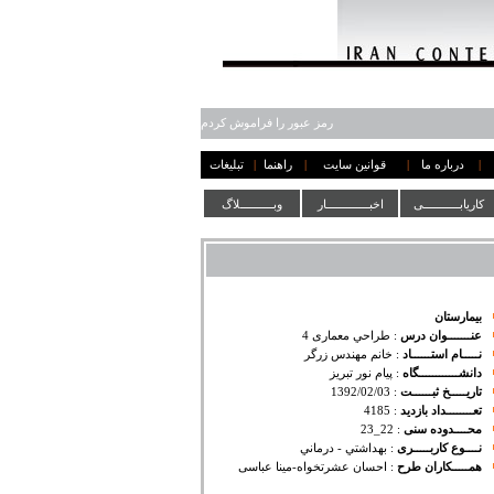
رمز عبور را فراموش کردم
|
درباره ما
|
قوانین سایت
|
راهنما
|
تبلیغات
کاریابـــــــــــی
اخبـــــــــــــار
وبــــــــــلاگ
بیمارستان
عنـــــــوان درس
:
طراحي معماری 4
نـــــام استــــــاد
:
خانم مهندس زرگر
دانشــــــــــــگاه
:
پیام نور تبریز
تاریـــــخ ثبــــــت
:
1392/02/03
تعــــــــداد بازدید
:
4185
محــــدوده سنی
:
22_23
نــــوع کاربـــــری
:
بهداشتي - درماني
همـــــکاران طرح
:
احسان عشرتخواه-مینا عباسی