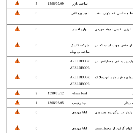
ساخت بازار
1398/09/09
3
صا مصالحی که بتوان بافت
امید ورمقانی
0
 انرژی، کسی نمونه موردی
بهاره افشار
0
AD پارکت کفپوشی از جنس چوب است که در
شرکت کلینیک
0
ساختمانی بهتام
پاردس و تیم معمارانش در
ARELDECOR
0
ARELDECOR
ا پرو قرار دارد. این ویلا که
ARELDECOR
0
ARELDECOR
2
1398/05/12
ehsan bani
ایدار
امید رحیمی
1398/06/05
1
ایدار در برگیرنده معیارهای
کیانا مهدوی
0
 الهام گرفتن از محیط‌زیست
کیانا مهدوی
0