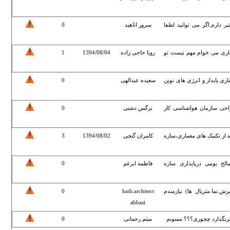
ر دارم.اگر می توانید لطفا
سرور اناهید
0
ماری می خوام مهم نیست تو
رویا حاجی زاده
1394/08/04
1
ی پایدار و انرژی های نوین
سعیده عبدالهی
0
راحی سازمان هواشناسی کار
نرگس دشتی
0
ه از تکنیک های معماری،سازه
کامران گنجی
1394/08/02
3
لح بومی درپایداری سازه
فاطمه ابرغم
0
ش.نما.متریال ها) نیازمندم
hadi.architect
0
abbasi
ثربگذارد چجوری؟؟؟ ممنونم
میثم رحمانی
0