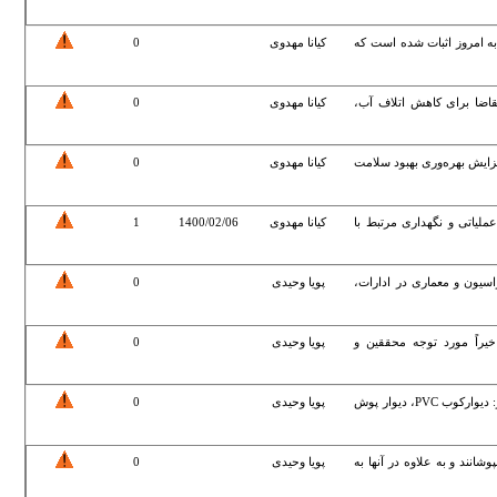
 به امروز اثبات شده است که
کیانا مهدوی
0
قاضا برای کاهش اتلاف آب،
کیانا مهدوی
0
زایش بهره‌وری بهبود سلامت
کیانا مهدوی
0
 عملیاتی و نگهداری مرتبط با
کیانا مهدوی
1400/02/06
1
یون و معماری در ادارات،
پویا وحیدی
0
خیراً مورد توجه محققین و
پویا وحیدی
0
انواع دیوار پوش ها بر حسب نوع جنس عبارتند از: دیوارکوب PVC، دیوار پوش
پویا وحیدی
0
وشانند و به علاوه در آنها به
پویا وحیدی
0