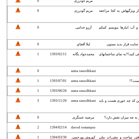
مریم گودرزی
0
ر ویژگیهاش به کجا مراجعه
مریم گودرزی
0
و آب انبارها بنویسم کمکم
آرزو خدامی
0
 سایت قرار بدید ممنون
ليلا آقچاي
0
فی کنید؟!به نمای ساختمانهای
محمدجواد یگانه
1393/02/11
1
0
asma rasoolhkani
1
1393/07/01
asma rasoolhkani
1
1393/06/26
asma rasoolhkani
ین که چه جوری هست و باید
asma rasoolhkani
1393/11/20
3
ر به چه میزان نقش دارد؟
مرضیه عسگری
0
2
1394/02/14
davod rostampur
رفتن مباحث و مقررات ملی
کوروش پورحسن
1394/03/30
1