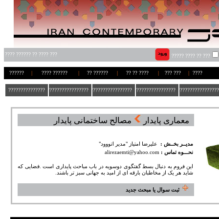
??? ???? ?? ?????? ????
??? ?? ???? ?????
??????
|
?????? ????
|
?????? ??
|
???? ?? ??
|
??? ???
|
????
???????????????
??????????????????
??????????????????
??????????????????
??????????????????
معماری پایدار
مصالح ساختمانی پایدار
مدیــر بخــش :
علیرضا امتیاز "مدیر اتووود"
نحـــوه تماس :
alirezaemti@yahoo.com
این فروم به دنبال بسط گفتگوی دوسویه در باب مباحث پایداری است .فضایی که
شاید هر یک از مخاطبان بارقه ای از امید به جهانی سبز تر باشند.
ثبت سوال یا مبحث جدید