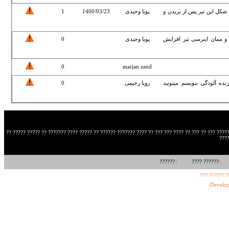
، شکل این تیر پس از بریدن و
پویا وحیدی
1400/03/23
1
 و ممان اینرسی تیر افزایش
پویا وحیدی
0
0
marjan zand
نده آلودگی بنویسم میتونید
رویا رحیمی
0
??? ???? ?? ??? 1386 ?? ??? ????? ?? ??????? ??? ??????? ?????? ????? ??? ?? ???.?? ???? ??? ??? ?? ???? ???
????
??????
|
?????? ????
|
© ???? ???? ??? 
Develo