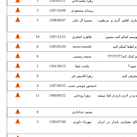
زهرا محمدخانی
1393/02/11
3
برسابه مسعودی
1397/10/08
3
ازی اقلیم گرم و مرطوب
سمیرا ال علی
1398/09/07
5
نویسم کمکم کنید.ممنون
طاهره اصغری
1397/12/21
19
 لطفا کمکم کنید.
mona esmaili
1393/05/20
8
هم کمک کنه؟؟؟؟؟؟؟؟
سمیه رستمی
0
ی شود؟
مائده عنقا
1391/09/13
1
زهرا قاسمی فر
0
lمنصور مومنی نسب
1397/09/25
4
 و در لازم دارم از کجا میشه
زهرا روحانی
1400/09/22
11
محمد خدادادی
0
ح معماری پایدار در ایران
مهرداد داوری
1393/07/06
3