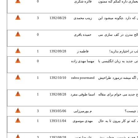
ماری داره کمکم کنه ممنون
فائزه شکری
0
 که دارد .چگونه میشود این
زینب محمدی
1392/08/29
3
صالح مدرن در کف سازی می
حمیده باقری
0
در اختیارم بذارید!
فاطمه ز
1392/09/28
1
ی جدید به زبان انگلیسی با
مهسا مهدی زاده
0
 اگه میشه درمورد طراحیش
zahra pourmand
1392/10/10
1
جدید می خوام برای مقاله
اسما طوقی مفرد
1392/08/28
1
رد چیست؟
م پورمیرزایی
1393/05/06
3
نه تو کار بیرون تا به حال
مهدی موسوی
1393/11/04
1
آینده معماری و شهرسازی ایران را در سال 1500 هجری شمسی چطور پیش
علیرضا نعیمی
1392/08/28
3