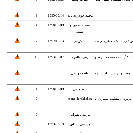
محمد جواد زیدابادی
1393/08/14
9
افسانه محمودی
1398/09/09
4
میمند
رش تارم داشتم ممنون میشم
ندا کریمی
1392/10/13
2
اند؟ آيا بحث مساجد شيعه و
زهره طاهري
1393/09/07
10
عماری پایدار باشند رو
فاطمه ویسی
0
داود ملکی
1398/09/09
1
رباره دانشکده معماری با
mona derakhshan
0
مرتضی شیرانی
0
مرتضی شیرانی
1393/08/13
3