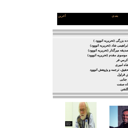
بعدی
آخرین
ده بزرگی (تحریریه اتووود )
براهیمی شاد (تحریریه اتووود)
یقه میرگذار (تحریریه اتووود)
موسوی مقدم (تحریریه اتووود)
كرمي فر
ه امیری
حقیق، ترجمه و پژوهش اتووود
ش قراول
جنابی
اه صفت
گلشن