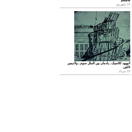
ماتیسم
18 شهریور
اتووود کلاسیک ـ یادمان بین الملل سوم ـ ولادیمیر
تاتلین
18 مرداد