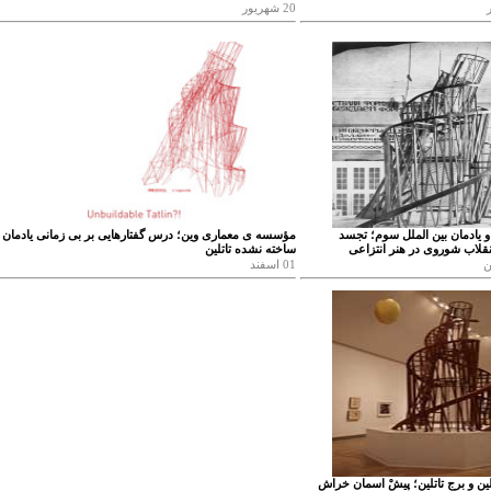
20 شهریور
 و یادمان بین الملل سوم؛ تجسد
مؤسسه ی معماری وین؛ درس گفتارهایی بر بی زمانی یادمان
قلاب شوروی در هنر انتزاعی
ساخته نشده تاتلین
01 اسفند
تلین و برج تاتلین؛ پیشْ اسمان خراش