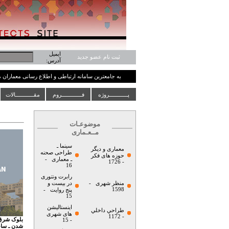
ایمیل
ثبت نام عضو جدید
آدرس:
به جامعترین سامانه ارتباطی و اطلاع رسانی معماران
پــــــــــــروژه
فـــــــــــــروم
مقــــــــــــالات
موضوعـات
مــعـماری
سینما ـ
معماری و دیگر
طراحی صحنه
حوزه های فکر
ـ معماری
-
- 1726
16
رابرت ونتوری
منظر شهری
-
در بیست و
1598
پنج روایت
-
15
اینستالیشن
طراحي داخلي
های شهری
- 1172
بلوک شرق 
- 15
شدن ـ سا