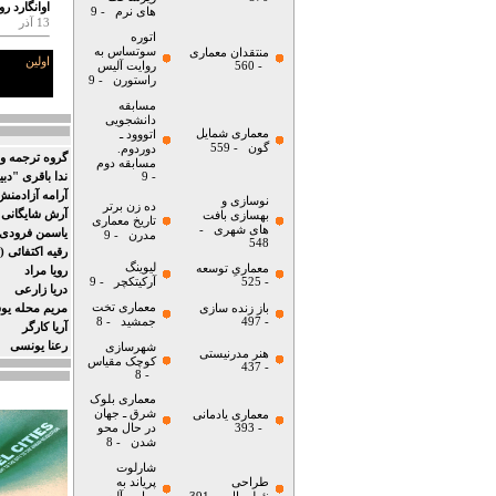
اوانگارد ر
های نرم
- 9
13 آذر
اتوره
سوتساس به
منتقدان معماری
اولین
- 560
روایت آلیس
راستورن
- 9
مسابقه
دانشجویی
معماری شمایل
اتووود ـ
گون
- 559
دوردوم.
گروه ترجمه و 
مسابقه دوم
- 9
ندا باقری "دبی
آرامه آزادمنش 
نوسازی و
ده زن برتر
آرش شایگانی
بهسازی بافت
تاریخ معماری
های شهری
-
یاسمن فرودی (
مدرن
- 9
548
رقیه اکتفائی (
لیوینگ
معماریِ توسعه
رویا مراد
- 525
آرکیتکچر
- 9
دریا زارعی
معماری تخت
باز زنده سازی
مریم محله ی
- 497
جمشید
- 8
آریا کارگر
رعنا یونسی
شهرسازی
هنر مدرنیستی
کوچک مقیاس
- 437
- 8
معماری بلوک
شرق ـ جهان
معماری یادمانی
- 393
در حال محو
شدن
- 8
شارلوت
طراحی
پریاند به