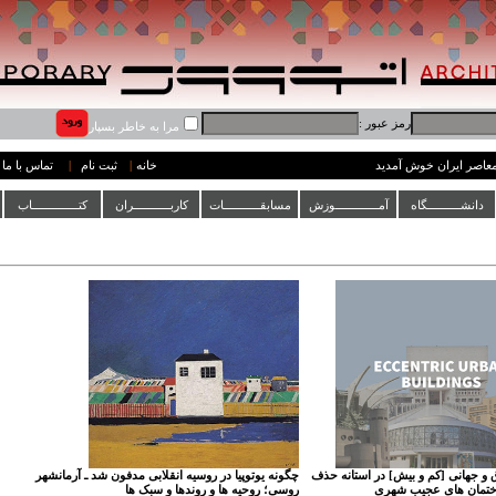
رمز عبور :
مرا به خاطر بسپار
 معاصر ایران خوش آمدید
خانه
|
ثبت نام
|
تماس با ما
دانشــــــــــگاه
آمـــــــــــــوزش
مسابقـــــــــــات
کاربـــــــــــران
کتــــــــــــــاب
و جهانی [کم و بیش] در استانه حذف
چگونه یوتوپیا در روسیه انقلابی مدفون شد ـ آرمانشهر
ختمان های عجیب شهری
روسی؛ روحیه ها و روندها و سبک ها