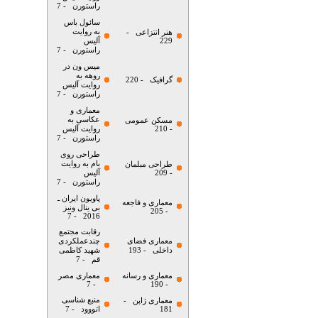
راستورن
- 7
سائول باس
به روایت
هنر انتزاعی
-
229
آلیس
راستورن
- 7
میس ون در
روهه به
گرافیک
- 220
روایت آلیس
راستورن
- 7
معماری و
عکاسی به
مسکن عمومی
- 210
روایت آلیس
راستورن
- 7
طراحی روی
بام به روایت
طراحی مبلمان
- 209
آلیس
راستورن
- 7
پاویون ایران ـ
معماری و فاجعه
بی ینال ونیز
- 205
- 7
2016
رقابت مجتمع
معماری فضای
چندعملکردی
داخلی
- 193
شهید کاظمی
قم
- 7
معماری و رسانه
معماری مصر
- 7
- 190
منبع شناسی
معماری ژاپن
-
181
اتووود
- 7