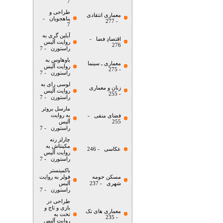
7
طراحی و
معماری انتقادی
پناهجویان
-
- 277
7
آیلین گری به
اقتصادِ فضا
-
روایت آلیس
276
راستورن
- 7
باوهاوس به
معماری ـ سینما
روایت آلیس
- 275
راستورن
- 7
لوسی رای به
زنان و معماری
روایت آلیس
- 255
راستورن
- 7
مارسل بروئر
به روایت
فضای منفی
-
255
آلیس
راستورن
- 7
چارلز رنه
مکینتاش به
عکاسی
- 246
روایت آلیس
راستورن
- 7
باکمینستر
مسکن حومه
فولر به روایت
شهری
- 237
آلیس
راستورن
- 7
طراحی در
بازی و تاج و
معماری های تک
تخت به
- 235
روایت آلیس