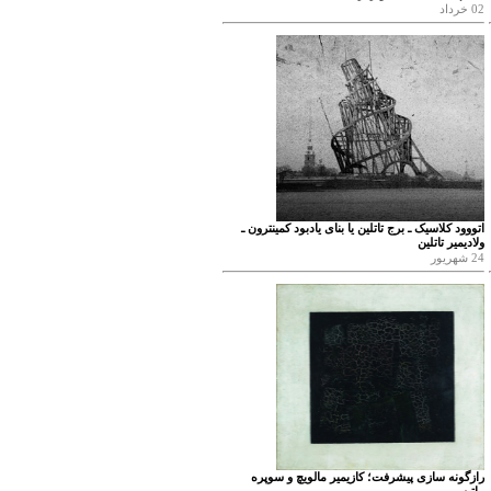
02 خرداد
اتووود کلاسیک ـ برج تاتلین یا بنای یادبود کمینترون ـ
ولادیمیر تاتلین
24 شهریور
رازگونه سازی پیشرفت؛ کازیمیر مالویچ و سوپره