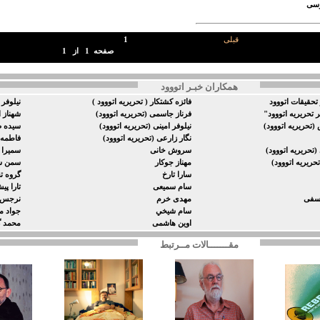
وسی
قبلی
1
صفحه
1
از
1
همکاران خبـر اتووود
تحقيقات اتووود
فائزه كشتكار ( تحريريه اتووود )
نيلوفر 
ر تحریریه اتووود"
فرناز جاسمی (تحریریه اتووود)
شهناز ا
(تحریریه اتووود)
نیلوفر امینی (تحریریه اتووود)
سیده صد
نگار زارعى (تحریریه اتووود)
فاطمه 
تحریریه اتووود)
سروش خانی
سميرا 
تحریریه اتووود)
مهناز جوکار
سمن شا
سارا تارخ
گروه ت
سام سمیعی
تارا پی
وسفی
مهدی خرم
نرجس 
سام شيخي
جواد م
اوین هاشمی
محمد 
مقـــــــالات مــرتبط