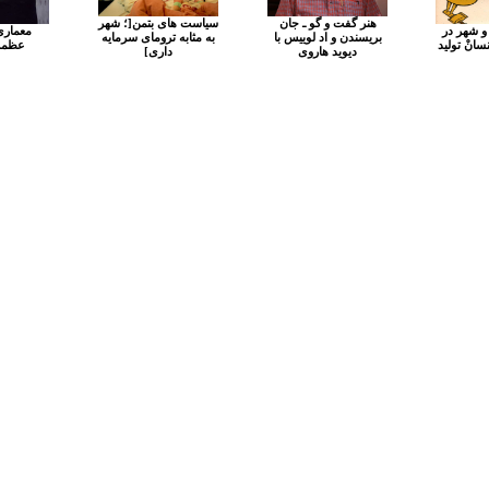
هنر گفت و گو ـ جان
سیاست های بتمن[؛ شهر
و شهر در
معماری
بریسندن و اد لوییس با
به مثابه ترومای سرمایه
انْ تولید
عظمت
دیوید هاروی
داری]