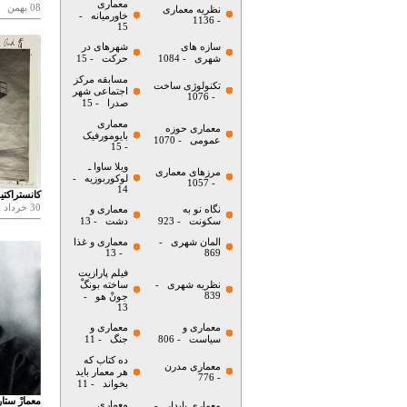
معماری
08 بهمن
نظریه معماری
خاورمیانه
-
- 1136
15
سازه های
شهرهای در
شهری
- 1084
حرکت
- 15
مسابقه مرکز
تکنولوژی ساخت
اجتماعی شهر
- 1076
صدرا
- 15
معماری
معماری حوزه
بایومورفیک
عمومی
- 1070
- 15
ویلا ساوا ـ
مرزهای معماری
لوکوربوزیه
-
- 1057
14
کانستراکتی
30 خرداد
نگاه نو به
معماری و
سكونت
- 923
دشت
- 13
المان شهری
-
معماری و غذا
- 13
869
فیلم پارازیت
نظریه شهری
-
ساخته بونگْ
839
جونْ هو
-
13
معماری و
معماری و
سیاست
- 806
جنگ
- 11
ده کتاب که
معماری مدرن
هر معمار باید
- 776
بخواند
- 11
معمارْ ستار
معماری
معماری پایدار
-