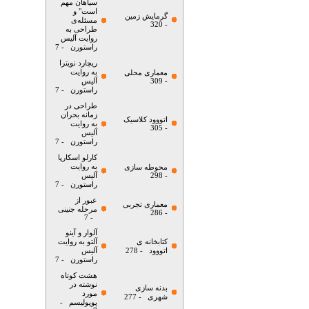
سیاهان مهم
است" و
گرمایش زمین
مسئله‌ی
- 320
طراحی به
روایت آلیس
راستورن
- 7
ریچارد نویترا
به روایت
معماری محلی
- 309
آلیس
راستورن
- 7
طراحی در
زمانه بحران
اتووود کلاسیک
به روایت
- 305
آلیس
راستورن
- 7
کارلو اسکارپا
به روایت
محوطه سازی
- 298
آلیس
راستورن
- 7
عبور از
معماری تجربی
مرحله جنینی
- 286
- 7
آلوار و آینو
کتابخانه ی
آلتو به روایت
اتووود
- 278
آلیس
راستورن
- 7
هشت کوتاه
نوشته در
بدنه سازی
مورد
شهری
- 277
پوپولیسم
-