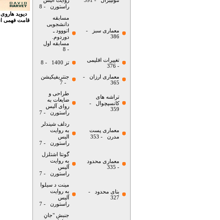
نئولیبرال
- 391
روایت آلیس
راستورن
- 8
دیوید هاروی 
مسابقه
قامت فهمی انس
دانشجویی
معماری سبز
-
اتووود ـ
386
دوردوم.
مسابقه اول
- 8
تغییرات اقلیمی
تز 1400
- 8
- 376
معماری ارزان
-
جنتریفیکیشن
- 7
365
طراحی و
تراشه های
ضایعات به
کانسپچوال
-
روای آلیس
359
راستورن
- 7
ردلف شیندلر
معماری پست
به روایت
مدرن
- 353
الیس
راستورن
- 7
گونتا اشتلزل
به روایت
معماری محدود
- 335
آلیس
راستورن
- 7
مینت د سیلوا
به روایت
بنای محدود
-
327
آلیس
راستورن
- 7
جنبش "جانِ