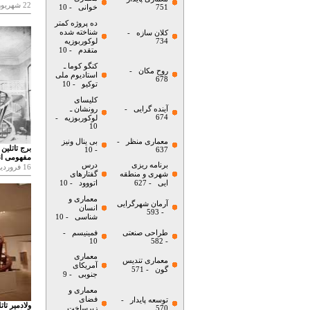
22 شهریور
751
خوانی
- 10
ده پروژه کمتر
شناخته شده
کلان سازه
-
734
لوکوربوزیه
متقدم
- 10
کنگو کوما ـ
روح مکان
-
استادیوم ملی
678
توکیو
- 10
کلیسای
آینده گرایی
-
رونشان ـ
674
لوکوربوزیه
-
10
معماری منظر
-
بی ینال ونیز
برج تاتلین
- 10
637
مفهومی ان
برنامه ریزی
درس
16 فروردین
شهری و منطقه
گفتارهای
ایی
- 627
اتووود
- 10
معماری و
آرمان شهرگرایی
انسان
- 593
شناسی
- 10
طراحی صنعتی
فمینیسم
-
10
- 582
معماری
معماری تندیس
آمریکای
گون
- 571
جنوبی
- 9
معماری و
فضای
توسعه پایدار
-
ولادمیر تا
570
زیرساخت